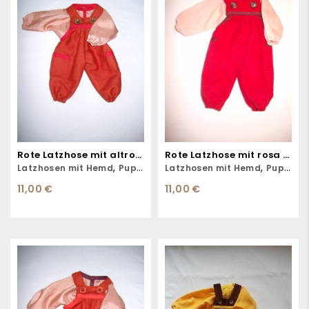
Rote Latzhose mit altrosa Hemd
Rote Latzhose mit rosa Hemd
,
,
Latzhosen mit Hemd
Puppenkleider
Latzhosen mit Hemd
Puppenkleider
11,00
€
11,00
€