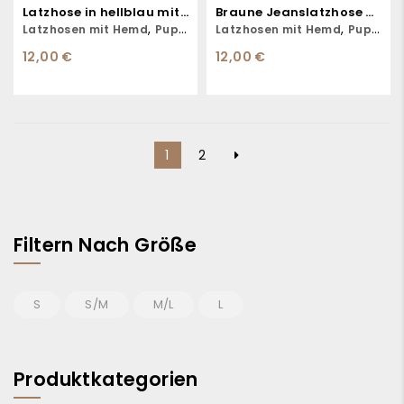
Latzhose in hellblau mit lachsfarbenem Hemd
Braune Jeanslatzhose mit grünem Hemd
,
,
Latzhosen mit Hemd
Puppenkleider
Latzhosen mit Hemd
Puppenkleider
12,00
€
12,00
€
1
2
Filtern Nach Größe
S
S/M
M/L
L
Produktkategorien