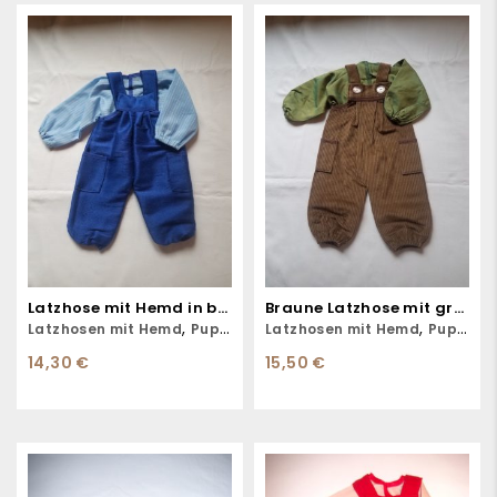
Latzhose mit Hemd in blau
Braune Latzhose mit grünem Hemd
,
,
Latzhosen mit Hemd
Puppenkleider
Latzhosen mit Hemd
Puppenkleider
14,30
€
15,50
€