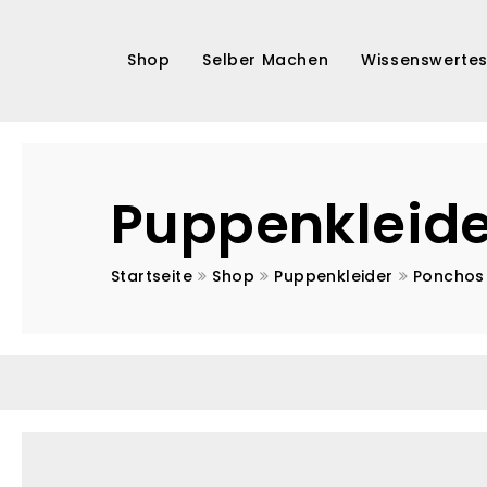
Shop
Selber Machen
Wissenswerte
Puppen
Kurse
Puppenkleider
Schnitte / Anleitungen
Puppenkleide
Accessoires
Corona-
Startseite
Shop
Puppenkleider
Ponchos
Masken
Sonderaufträge
Pupppenarchiv