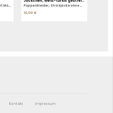
Jäckchen, weiß-türkis gestreift
,
 Mütze
Puppenkleider
Strickjacke ohne Mütze
10,00
€
Kontakt
Impressum