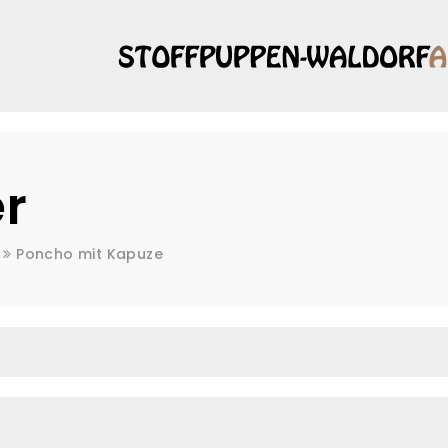
s
r
Poncho mit Kapuze