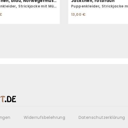
Jäckchen, blau, Norwegermuster
Jäckchen, rotbraun
,
,
nkleider
Strickjacke mit Mütze
Puppenkleider
Strickjacke mit
€
13,00
€
ungen
Widerrufsbelehrung
Datenschutzerklärung