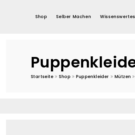
Shop
Selber Machen
Wissenswerte
Puppen
Kurse
Puppenkleider
Schnitte / Anleitungen
Puppenkleide
Accessoires
Corona-
Startseite
Shop
Puppenkleider
Mützen
Masken
Sonderaufträge
Pupppenarchiv