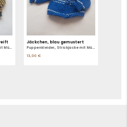
eift
Jäckchen, blau gemustert
,
 Mütze
Puppenkleider
Strickjacke mit Mütze
13,00
€