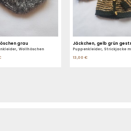
höschen grau
Jäckchen, gelb grün gestr
,
,
nkleider
Wollhöschen
Puppenkleider
Strickjacke mit
€
13,00
€