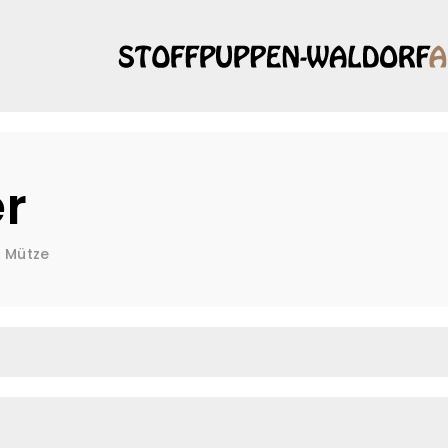
s
r
Mütze