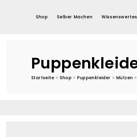
Shop
Selber Machen
Wissenswerte
Puppen
Kurse
Puppenkleider
Schnitte / Anleitungen
Puppenkleide
Accessoires
Corona-
Startseite
Shop
Puppenkleider
Mützen
Masken
Sonderaufträge
Pupppenarchiv