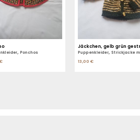
ho
Jäckchen, gelb grün gestr
,
,
nkleider
Ponchos
Puppenkleider
Strickjacke mit
€
13,00
€