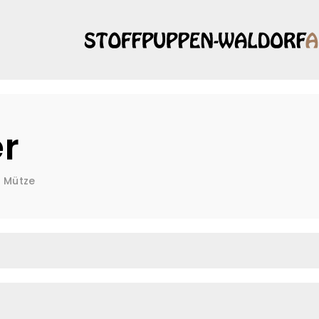
s
r
Mütze