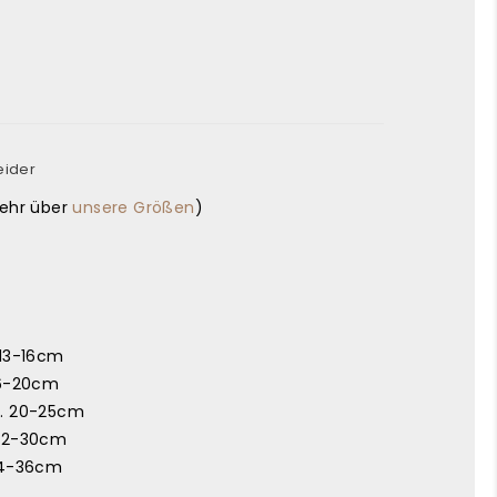
eider
mehr über
unsere Größen
)
 13-16cm
16-20cm
a. 20-25cm
 22-30cm
24-36cm