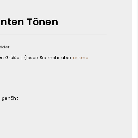
enten Tönen
eider
en Größe L (lesen Sie mehr über
unsere
e genäht