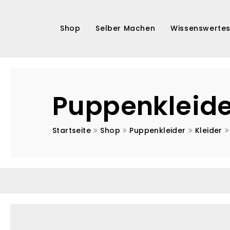
Shop
Selber Machen
Wissenswerte
Puppen
Kurse
Puppenkleider
Schnitte / Anleitungen
Puppenkleide
Accessoires
Corona-
Startseite
Shop
Puppenkleider
Kleider
Masken
Sonderaufträge
Pupppenarchiv