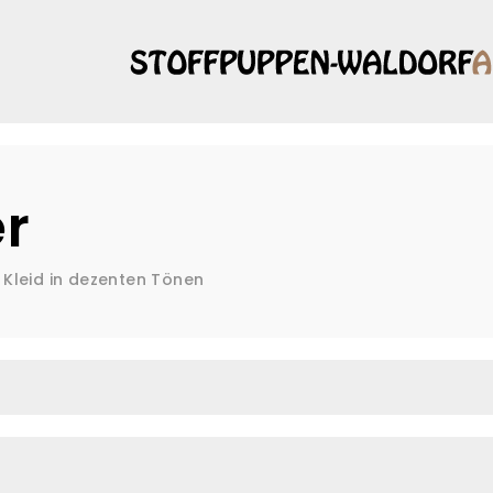
s
r
Kleid in dezenten Tönen