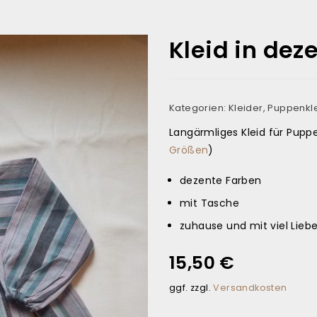
Kleid in dez
Kategorien:
Kleider
,
Puppenkl
Langärmliges Kleid für Pupp
Größen
)
dezente Farben
mit Tasche
zuhause und mit viel Lieb
15,50
€
ggf. zzgl.
Versandkosten